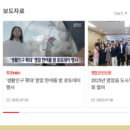
보도자료
더보기
목포MBC
영암군민신문
'생활인구 확대' 영암 한여름 밤 로또데이
2025년 영암읍 도
행사
회 열려
2025.07.30
2025.07.30