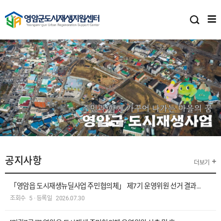
공지사항
더보기
「영암읍 도시재생뉴딜사업 주민협의체」 제7기 운영위원 선거 결과…
조회수
5
·
등록일
2026.07.30